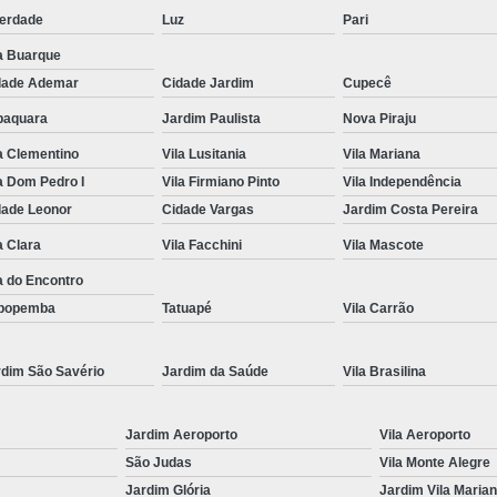
berdade
Luz
Pari
Renovação da Cnh Vencida
Renova
a Buarque
Renovação do Cnh
Aulas de Simulador
dade Ademar
Cidade Jardim
Cupecê
Auto Escola Simulador de Carro
baquara
Jardim Paulista
Nova Piraju
Simulador de Carro da Auto Escola
a Clementino
Vila Lusitania
Vila Mariana
Simulador de Carro na Auto Escol
a Dom Pedro I
Vila Firmiano Pinto
Vila Independência
dade Leonor
Cidade Vargas
Jardim Costa Pereira
Simulador de Direção Cfc
Simulador de 
a Clara
Vila Facchini
Vila Mascote
a do Encontro
popemba
Tatuapé
Vila Carrão
rdim São Savério
Jardim da Saúde
Vila Brasilina
Jardim Aeroporto
Vila Aeroporto
São Judas
Vila Monte Alegre
Jardim Glória
Jardim Vila Maria