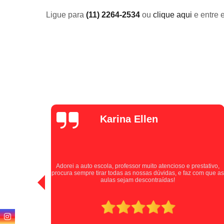
Ligue para
(11) 2264-2534
ou
clique aqui
e entre 
Luana Pina
Tive uma experiência positiva com a auto escola, excelentes
stativo,
instrutores que passaram as informações de forma clara e
com que as
paciente durante as aulas. A Auto Escola Jardim Santa Cruz se
destaca por cultivar motoristas seguros e confiantes. Indico
para todos!