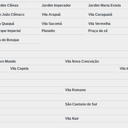
rdim Clímax
Jardim Imperador
Jardim Maria Estela
o João Clímaco
Vila Arapuã
Vila Caraguatá
la Quaquá
Vila Sacomã
Vila Vermelha
que Imperial
Planalto
Praça da sé
a do Bosque
ovo Mundo
Vila Nova Conceição
Vila Capela
Vila 
Vila Romano
São Caetano do Sul
Vila Nair