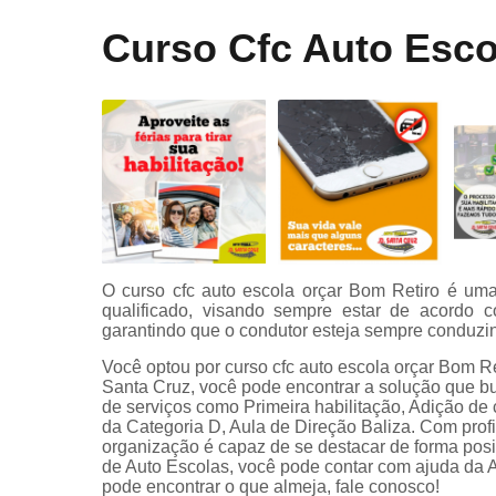
Curso onli
Curso Cfc Auto Esco
especializa
de transpor
Mudar
categoria
Primeira
habilitaçã
Primeiras
habilitaçõe
Reciclage
O curso cfc auto escola orçar Bom Retiro é um
cnh
qualificado, visando sempre estar de acordo c
Renovaçã
garantindo que o condutor esteja sempre conduzin
cnh
Você optou por curso cfc auto escola orçar Bom 
Santa Cruz, você pode encontrar a solução que bu
Simulador 
de serviços como Primeira habilitação, Adição de c
direção
da Categoria D, Aula de Direção Baliza. Com prof
organização é capaz de se destacar de forma posit
de Auto Escolas, você pode contar com ajuda da 
pode encontrar o que almeja, fale conosco!