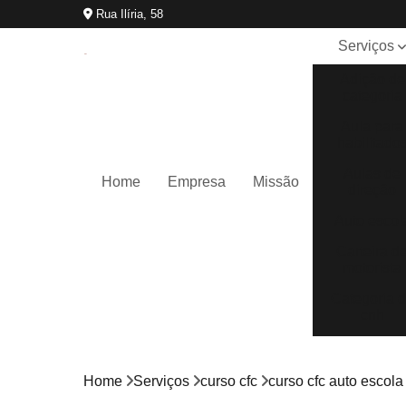
Rua Ilíria, 58
Serviços
Adição de
categoria
Aula para
habilitado
Aulas de
Home
Empresa
Missão
direção
Auto escol
Carteira d
motorista
Categoria 
cnh
Cnh
reciclage
Home
Serviços
curso cfc
curso cfc auto escola
Curso cfc