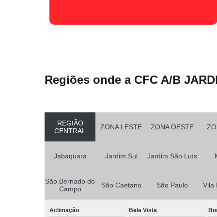
Regiões onde a CFC A/B JARD
REGIÃO
ZONA LESTE
ZONA OESTE
ZO
CENTRAL
Jabaquara
Jardim Sul
Jardim São Luís
São Bernado do
São Caetano
São Paulo
Vila
Campo
Aclimação
Bela Vista
Bo