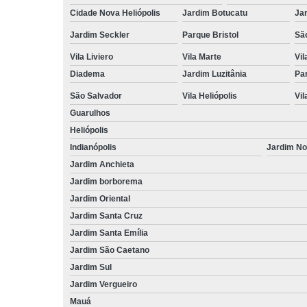
Cidade Nova Heliópolis
Jardim Botucatu
Ja
Jardim Seckler
Parque Bristol
Sã
Vila Liviero
Vila Marte
Vi
Diadema
Jardim Luzitânia
Par
São Salvador
Vila Heliópolis
Vil
Guarulhos
Heliópolis
Indianópolis
Jardim N
Jardim Anchieta
Jardim borborema
Jardim Oriental
Jardim Santa Cruz
Jardim Santa Emília
Jardim São Caetano
Jardim Sul
Jardim Vergueiro
Mauá