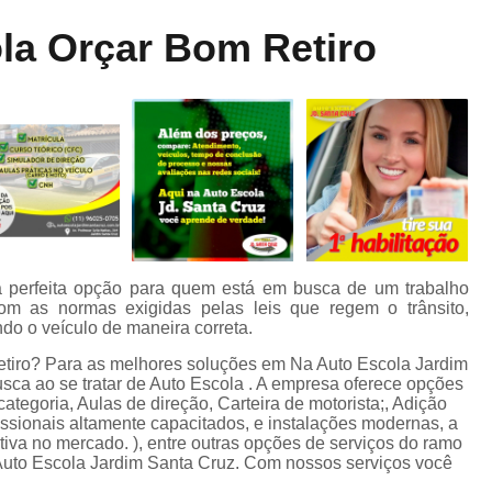
Aula de Direção Categoria a
Aula de Di
ne
la Orçar Bom Retiro
dos
Aula de Direção Defensiva Pra
te
Aula de Direção em Moto
Aula de Direção para Iniciantes
Auto Escola para Aprender Dirigir
Auto E
o
Auto Escola para Estrangeiros
s
Auto Escola para Habilitados
Auto Esc
m
Auto Escola para Iniciantes
A
a perfeita opção para quem está em busca de um trabalho
om as normas exigidas pelas leis que regem o trânsito,
Auto Escola para Reciclagem
o
do o veículo de maneira correta.
Carteira de Habilitação e Cnh
Retiro? Para as melhores soluções em Na Auto Escola Jardim
sca ao se tratar de Auto Escola . A empresa oferece opções
de
Carteira de Motorista B
C
ategoria, Aulas de direção, Carteira de motorista;, Adição
issionais altamente capacitados, e instalações modernas, a
Carteira de Motorista de Camin
iva no mercado. ), entre outras opções de serviços do ramo
Auto Escola Jardim Santa Cruz. Com nossos serviços você
Carteira de Motorista Deficiente