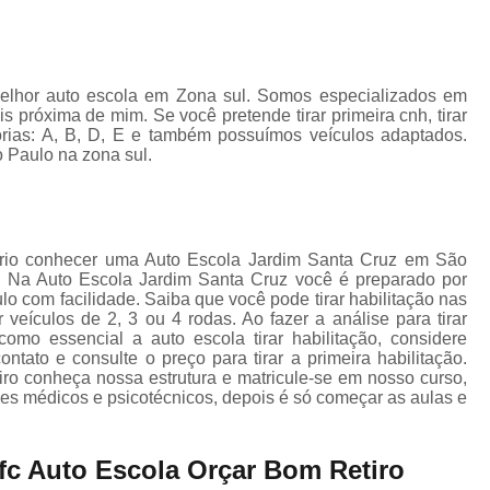
Carteira de Motorista Especi
Carteira de Motorista para Emancipad
Categoria C Cnh
Categoria Cnh B
elhor auto escola em Zona sul. Somos especializados em
 próxima de mim. Se você pretende tirar primeira cnh, tirar
Cnh Categoria a
Cnh Categoria B
gorias: A, B, D, E e também possuímos veículos adaptados.
o Paulo na zona sul.
Cnh Categoria e
Aula de Reci
Cnh Curso de Reciclagem
C
Curso de Reciclagem da Cnh
sário conhecer uma Auto Escola Jardim Santa Cruz em São
Curso de Reciclagem Suspensã
. Na Auto Escola Jardim Santa Cruz você é preparado por
ulo com facilidade. Saiba que você pode tirar habilitação nas
Fazer Reciclagem da Cnh
Fazer Reci
veículos de 2, 3 ou 4 rodas. Ao fazer a análise para tirar
 como essencial a auto escola tirar habilitação, considere
Reciclagem Preventiva Cnh
Cfc Cur
tato e consulte o preço para tirar a primeira habilitação.
eiro conheça nossa estrutura e matricule-se em nosso curso,
Curso Cfc para Habilitação
Cur
mes médicos e psicotécnicos, depois é só começar as aulas e
Curso Cfc Primeira Habilitação
Curso 
Curso de Cfc
Curso de Reciclagem
fc Auto Escola Orçar Bom Retiro