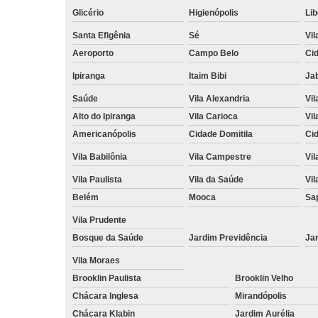
Glicério
Higienópolis
Li
Santa Efigênia
Sé
Vil
Aeroporto
Campo Belo
Ci
Ipiranga
Itaim Bibi
Ja
Saúde
Vila Alexandria
Vil
Alto do Ipiranga
Vila Carioca
Vil
Americanópolis
Cidade Domitila
Ci
Vila Babilônia
Vila Campestre
Vil
Vila Paulista
Vila da Saúde
Vil
Belém
Mooca
Sa
Vila Prudente
Bosque da Saúde
Jardim Previdência
Ja
Vila Moraes
Brooklin Paulista
Brooklin Velho
Chácara Inglesa
Mirandópolis
Chácara Klabin
Jardim Aurélia