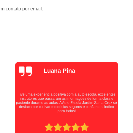
Curso de Cargas Perigosas Online
Curso
em contato por email.
Curso de Mopp Ead
Curs
Curso de Transporte de Passageiros On
Curso Mopp e Carga Indivisível Onli
Curso Online de Transporte de Produtos Pe
Curso Online Transporte de Passageiros
Mudar a Categoria da Carta de Mo
alexZ7000
Mudar a Categoria da Habilitaçã
Mudar Categoria B para D
Mudar Cate
Mudar Categoria Cnh B para D
Auto escola muito boa, fiz minhas aulas práticas com a
Professora Kellen, e ela é uma pessoa maravilhosa, me instruía
Mudar Categoria de B para D
Mudar Cat
com extrema paciência e cobrava quando necessário,
recomendo muito para quem está procurando tirar sua carta!
Primeira Habilitação a
Primeira Habilit
Primeira Habilitação B
Primeira Habilita
Primeira Habilitação de Moto