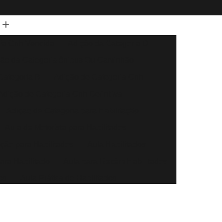
ia Cnh Vencida
Adição da Categoria D
ção da Categoria ônibus Ou Caminhão
Categoria B
Adição de Categoria Cnh
Adição de Categoria Cnh Definitiva
Adição de Categoria para Habilitação
Aula de Motorista para Habilitados
eção para Habilitados
Aula Habilitados
ara Habilitado
Aula para Recém Habilitados
os
Aula Prática de Habilitados
Auto Escola Aula para Habilitados
Direção Automóvel
Aula de Direção Baliza