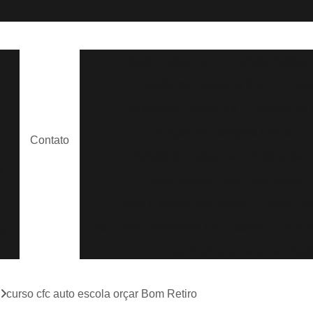
Adição Categoria a
Adição Categor
Adição da Categoria D e e
Adi
Adição de Categoria a
Adição de 
s
Adição de Categoria Cnh a
Contato
Adição de Categoria Cnh Vencida
a
Aula de Moto para Habilitados
e
Aula Direção Habilitados
Aula Dir
Aula para Condutores Habilitados
Aula p
de
Aula Particular para Habilitad
Aula Prática para Habilitados
m
curso cfc auto escola orçar Bom Retiro
Aula de Direção Auto Escola
Aula de 