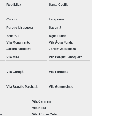
República
Santa Cecília
ção de Cnh
Renovação de Cnh Vencida
 de Direção
Aulas no Simulador de Direção
Cursino
Ibirapuera
Carro Simulador de Auto Escola
Parque Ibirapuera
Sacomã
Simulador de Carro de Auto Escola
Zona Sul
Água Funda
a
Simulador de Direção Auto Escola
Vila Monumento
Vila Água Funda
Jardim Itacolomi
Jardim Jabaquara
Direção para Cfc
Simulador Direção Veicular
Vila Mira
Vila Parque Jabaquara
Vila Curuçá
Vila Formosa
Vila Brasílio Machado
Vila Gumercindo
Vila Carmem
Vila Noca
na
Vila Afonso Celso