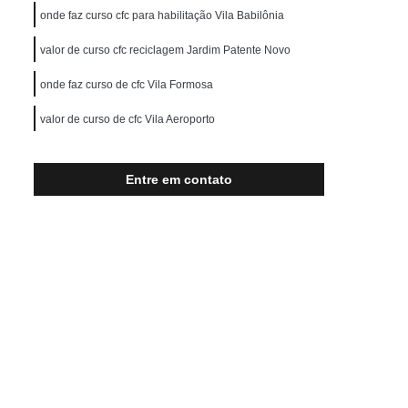
al
Carteira de Motorista Moto
onde faz curso cfc para habilitação Vila Babilônia
o
Categoria a Cnh
Categoria B Cnh
valor de curso cfc reciclagem Jardim Patente Novo
Categoria D Cnh
Categoria e Cnh
onde faz curso de cfc Vila Formosa
Cnh Categoria C
Cnh Categoria D
valor de curso de cfc Vila Aeroporto
clagem Cnh
Aula Reciclagem Cnh
nh Suspensa Curso de Reciclagem
Entre em contato
Curso de Reciclagem para Cnh
o Cnh
Escola de Reciclagem Cnh
clagem de Cnh
Reciclagem Cnh Suspensa
so de Reciclagem
Curso Cfc Auto Escola
so Cfc para Renovação de Habilitação
Cfc Reciclagem
Curso Cfc Renovação Cnh
 Cfc
Curso do Cfc
Curso Teórico Cfc