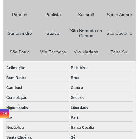
Paraíso
Paulista
Sacomã
Santo Amaro
São Bernado do
Santo André
Saúde
São Caetano
Campo
São Paulo
Vila Formosa
Vila Mariana
Zona Sul
Aclimação
Bela Vista
Bom Retiro
Brás
Cambuci
Centro
Consolação
Glicério
Higienópolis
Liberdade
Luz
Pari
República
Santa Cecília
Santa Efigênia
Sé