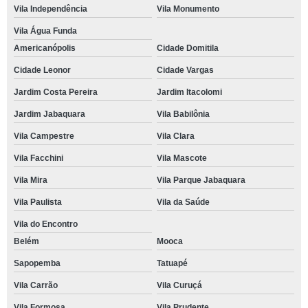
Vila Independência
Vila Monumento
Vila Água Funda
Americanópolis
Cidade Domitila
Cidade Leonor
Cidade Vargas
Jardim Costa Pereira
Jardim Itacolomi
Jardim Jabaquara
Vila Babilônia
Vila Campestre
Vila Clara
Vila Facchini
Vila Mascote
Vila Mira
Vila Parque Jabaquara
Vila Paulista
Vila da Saúde
Vila do Encontro
Belém
Mooca
Sapopemba
Tatuapé
Vila Carrão
Vila Curuçá
Vila Formosa
Vila Prudente