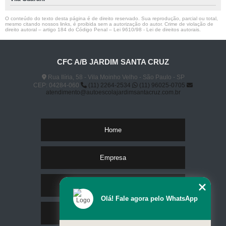
O conteúdo do texto desta página é de direito reservado. Sua reprodução, parcial ou total,
mesmo citando nossos links, é proibida sem a autorização do autor. Crime de violação de
direito autoral – artigo 184 do Código Penal –
Lei 9610/98 - Lei de direitos autorais
.
CFC A/B JARDIM SANTA CRUZ
Rua Ilíria, 58 - Vila Moinho Velho - São Paulo - SP
CEP: 04284-060
(11) 2264-2534
(11) 96025-0705
atendimento@autoescolajardimsantacruz.com.br
Home
Empresa
Missão
Olá! Fale agora pelo WhatsApp
Serviços