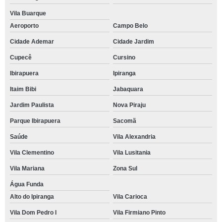
Vila Buarque
Aeroporto
Campo Belo
Cidade Ademar
Cidade Jardim
Cupecê
Cursino
Ibirapuera
Ipiranga
Itaim Bibi
Jabaquara
Jardim Paulista
Nova Piraju
Parque Ibirapuera
Sacomã
Saúde
Vila Alexandria
Vila Clementino
Vila Lusitania
Vila Mariana
Zona Sul
Água Funda
Alto do Ipiranga
Vila Carioca
Vila Dom Pedro I
Vila Firmiano Pinto