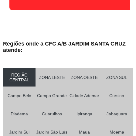
Regiões onde a CFC A/B JARDIM SANTA CRUZ
atende:
REGIÃO
ZONA LESTE
ZONA OESTE
ZONA SUL
CENTRAL
Campo Belo
Campo Grande
Cidade Ademar
Cursino
Diadema
Guarulhos
Ipiranga
Jabaquara
Jardim Sul
Jardim São Luís
Maua
Moema